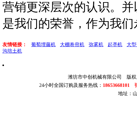
营销更深层次的认识。并
是我们的荣誉，作为我们
友情链接：
葡萄埋藤机
大棚卷帘机
弥雾机
起垄机
大型
沟培土机
潍坊市中创机械有限公司 版权
24小时全国订购及服务热线：
1865366810
地址：