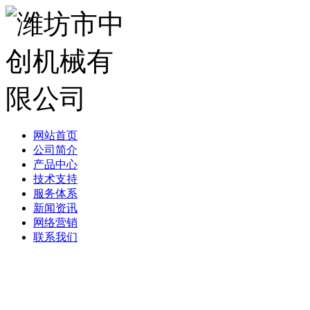
网站首页
公司简介
产品中心
技术支持
服务体系
新闻资讯
网络营销
联系我们