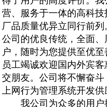
得了用户的高度评价。我
营、服务于一体的高科技
厂品质量优异立同行前列
公司的优良传统，全面、
户，随时为您提供至优至
员工竭诚欢迎国内外宾客
交朋友。公司将不懈奋斗
上网行为管理系统开发供
我公司为众多的用户提