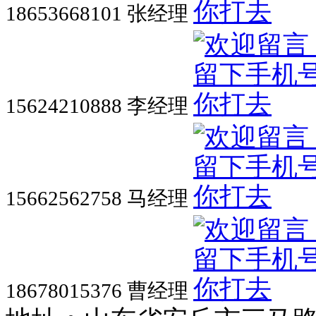
18653668101 张经理
15624210888 李经理
15662562758 马经理
18678015376 曹经理